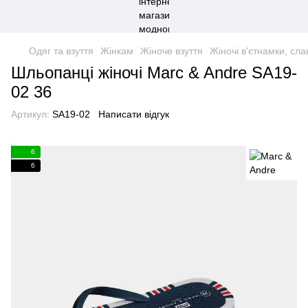
Одяг та взуття
Жінкам
Жіноче взуття
Жіночі в'єтнамки, сла
Шльопанці жіночі Marc & Andre SA19-
02 36
Артикул:
SA19-02
Написати відгук
6
6