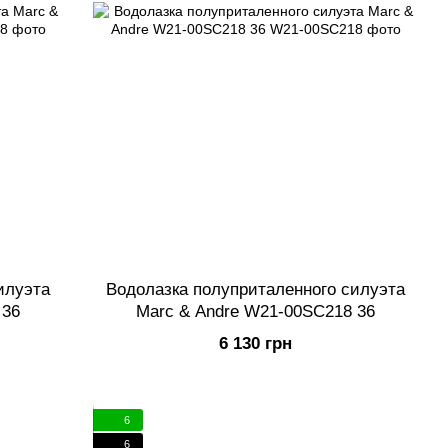
илуэта
Водолазка полуприталенного силуэта
 36
Marc & Andre W21-00SC218 36
6 130 грн
6
6