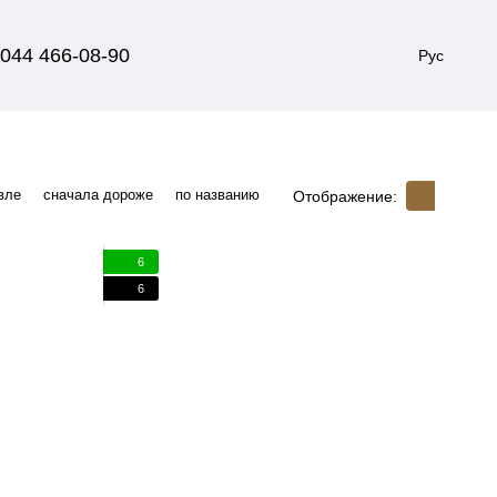
044 466-08-90
Рус
вле
сначала дороже
по названию
Отображение:
6
6