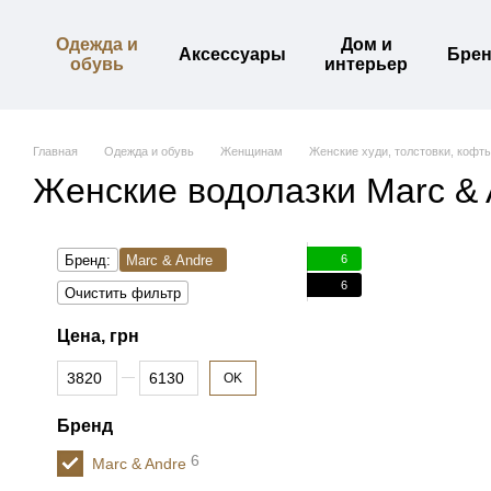
Перейти к основному контенту
Одежда и
Дом и
Аксессуары
Бре
обувь
интерьер
Главная
Одежда и обувь
Женщинам
Женские худи, толстовки, кофт
Женские водолазки Marc & 
6
Бренд:
Marc & Andre
6
Очистить фильтр
Цена, грн
От Цена, грн
До Цена, грн
OK
Бренд
6
Marc & Andre