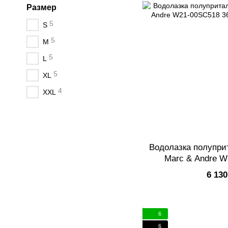
Размер
5
S
5
M
5
L
5
XL
4
XXL
Водолазка полупри
Marc & Andre W
6 130
6
6