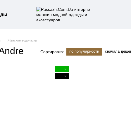
нды
ы
Женские водолазки
Andre
по популярности
сначала деше
Сортировка:
6
6