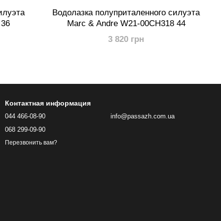
илуэта
Водолазка полуприталенного силуэта
 36
Marc & Andre W21-00CH318 44
3 820 грн
Контактная информация
044 466-08-90
info@passazh.com.ua
068 299-09-90
Перезвонить вам?