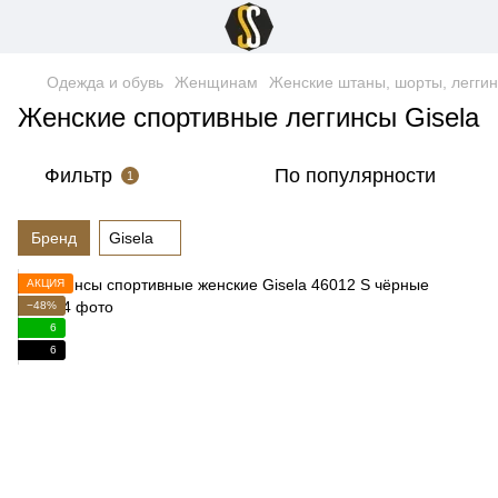
Одежда и обувь
Женщинам
Женские штаны, шорты, легги
Женские спортивные леггинсы Gisela
Фильтр
По популярности
1
Бренд
Gisela
АКЦИЯ
−48%
6
6