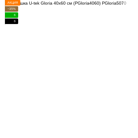
АКЦИЯ
−35%
6
6