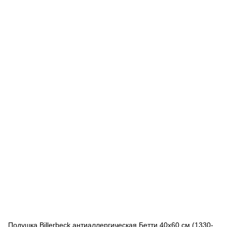
Подушка Billerbeck антиаллергическая Бетти 40x60 см (1330-