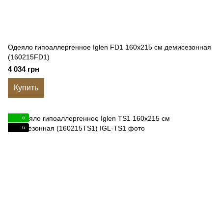
Одеяло гипоаллергенное Iglen FD1 160x215 см демисезонная
(160215FD1)
4 034 грн
Купить
6
6