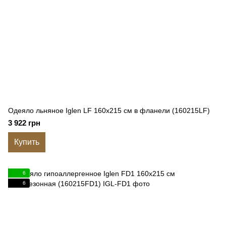
Одеяло льняное Iglen LF 160x215 см в фланели (160215LF)
3 922 грн
Купить
6
6