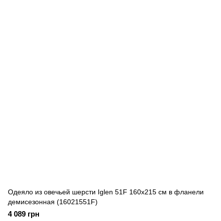
Одеяло из овечьей шерсти Iglen 51F 160x215 см в фланели
демисезонная (16021551F)
4 089 грн