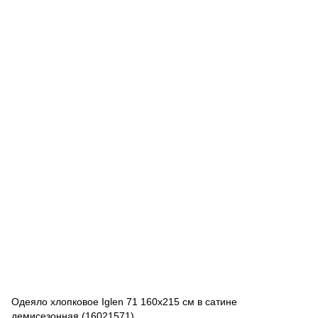
Одеяло хлопковое Iglen 71 160x215 см в сатине
демисезонная (16021571)