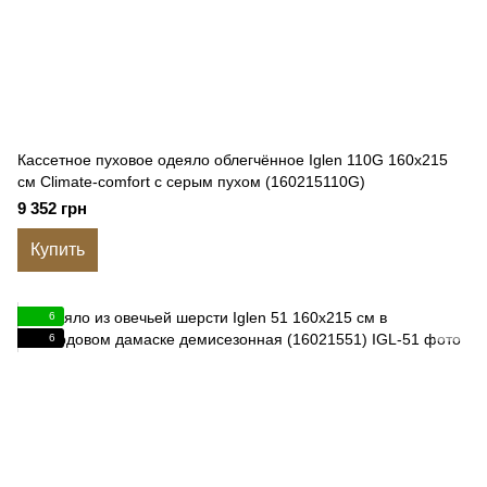
Кассетное пуховое одеяло облегчённое Iglen 110G 160x215
см Climate-comfort с серым пухом (160215110G)
9 352 грн
Купить
6
6