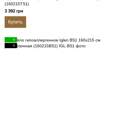
(160215TS1)
3 392 грн
Купить
6
6