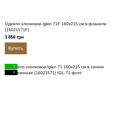
Одеяло хлопковое Iglen 71F 160x215 см в фланели
(16021571F)
3 856 грн
Купить
6
6