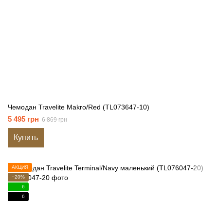
Чемодан Travelite Makro/Red (TL073647-10)
5 495 грн
6 869 грн
Купить
АКЦИЯ
−20%
6
6