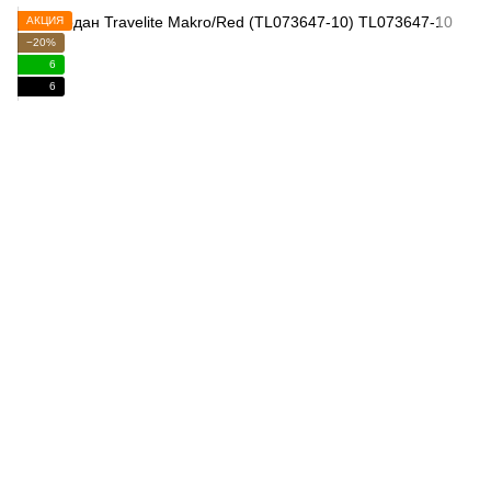
АКЦИЯ
−20%
6
6