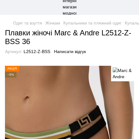
Одяг та взуття
Жінкам
Купальники та пляжний одяг
Купаль
Плавки жіночі Marc & Andre L2512-Z-
BSS 36
Артикул:
L2512-Z-BSS
Написати відгук
АКЦІЯ
−5%