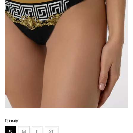
Розмір
S
M
L
XL