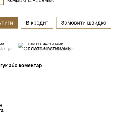
L
Розмірна сітка Marc & Andre
упити
В кредит
Замовити швидко
МИ
ОПЛАТА ЧАСТИНАМИ
.67 грн
6 платежів по 161.67 грн
гук або коментар
re
та