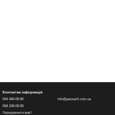
Контактна інформація
044 466-08-90
info@passazh.com.ua
068 299-09-90
Передзвонити вам?