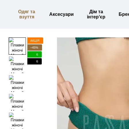
Перейти до основного контенту
Одяг та
Дім та
Аксесуари
Бре
взуття
інтерʼєр
АКЦІЯ
−45%
6
6