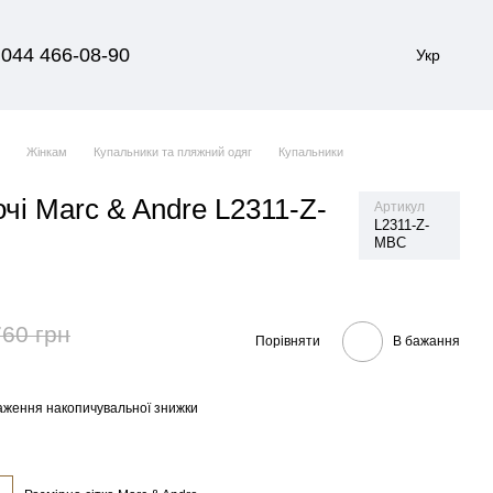
044 466-08-90
Укр
я
Жінкам
Купальники та пляжний одяг
Купальники
чі Marc & Andre L2311-Z-
Артикул
L2311-Z-
MBC
760 грн
Порівняти
В бажання
аження накопичувальної знижки