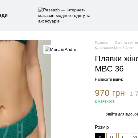
нди
Головна
Одяг та взутт
Купальники Marc & Andre
Плавки жіно
MBC 36
Написати відгук
970 грн
1 
В наявності
Увійти
для відобр
%
Розмір