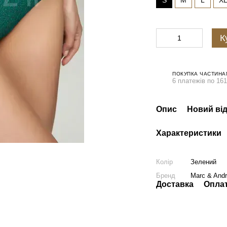
S
M
L
X
К
ПОКУПКА ЧАСТИНА
6 платежів по 161
Опис
Новий від
Характеристики
Колір
Зелений
Бренд
Marc & And
Доставка
Опла