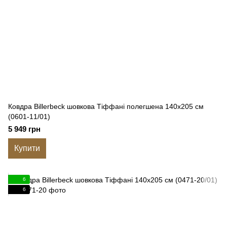
Ковдра Billerbeck шовкова Тіффані полегшена 140x205 см
(0601-11/01)
5 949 грн
Купити
6
6