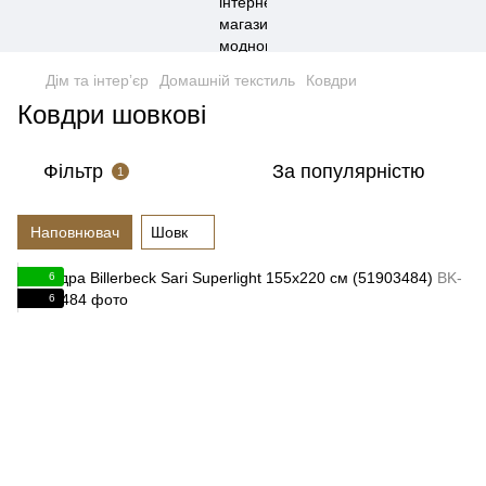
Дім та інтерʼєр
Домашній текстиль
Ковдри
Ковдри шовкові
Фільтр
За популярністю
1
Наповнювач
Шовк
6
6