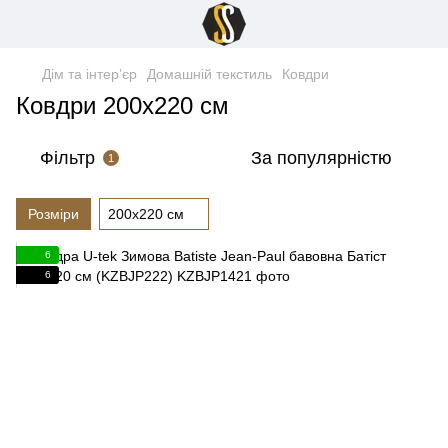
Дім та інтерʼєр
Домашній текстиль
Ковдри
Ковдри 200x220 см
Фільтр
За популярністю
1
Розміри
200x220 см
6
6