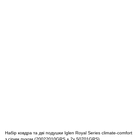
Набір ковдра та дві подушки Iglen Royal Series сlimate-сomfort
з сірим пухом (20022010GRS + 2х 50701GRS)