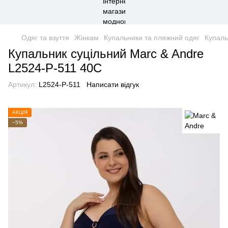
Одяг та взуття
Жінкам
Купальники та пляжний одяг
Купаль
Купальник суцільний Marc & Andre
L2524-P-511 40C
Артикул:
L2524-P-511
Написати відгук
АКЦІЯ
−5%