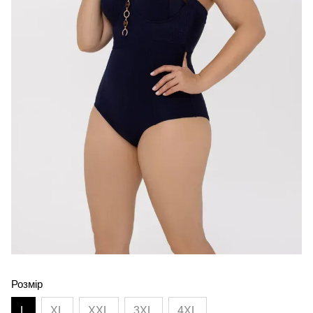
Розмір
L
XL
XXL
3XL
4XL