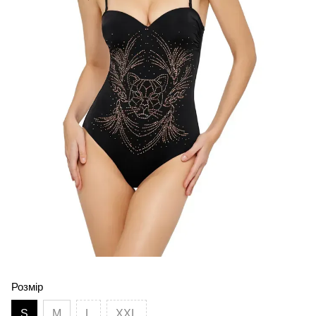
Розмір
S
M
L
XXL