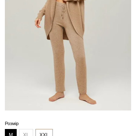
Розмір
M
XL
XXL