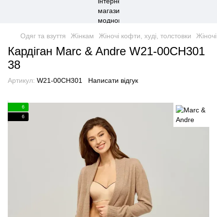
Одяг та взуття
Жінкам
Жіночі кофти, худі, толстовки
Жіночі
Кардіган Marc & Andre W21-00CH301
38
Артикул:
W21-00CH301
Написати відгук
6
6