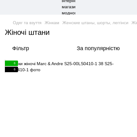
Одяг та взуття
Жінкам
Женские штаны, шорты, леггінси
Жі
Жіночі штани
Фільтр
За популярністю
6
6