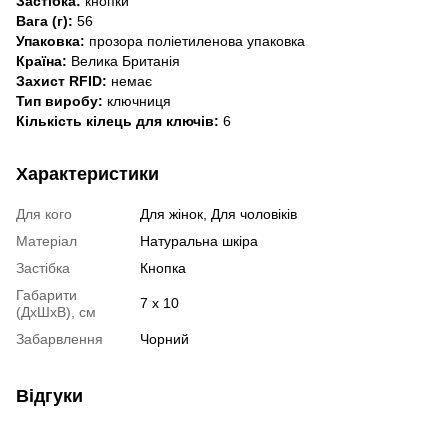
Застібка:
кнопки
Вага (г):
56
Упаковка:
прозора поліетиленова упаковка
Країна:
Велика Британія
Захист RFID:
немає
Тип виробу:
ключниця
Кількість кілець для ключів:
6
Характеристики
Для кого
Для жінок, Для чоловіків
Матеріал
Натуральна шкіра
Застібка
Кнопка
Габарити
7 x 10
(ДхШхВ), см
Забарвлення
Чорний
Відгуки