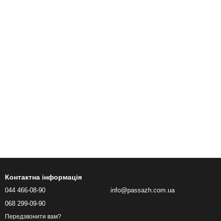
Контактна інформація
044 466-08-90
info@passazh.com.ua
068 299-09-90
Передзвонити вам?