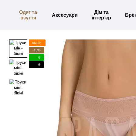
Перейти до основного контенту
Одяг та
Дім та
Аксесуари
Бре
взуття
інтерʼєр
АКЦІЯ
−15%
6
6