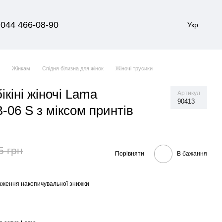
044 466-08-90
Укр
я
Жінкам
Спідня білизна для жінок
Жіночі трусики
ікіні жіночі Lama
Артикул
90413
06 S з міксом принтів
5 грн
Порівняти
В бажання
аження накопичувальної знижки