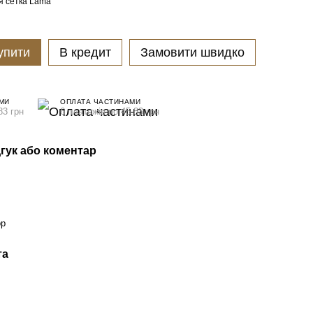
я сетка Lama
упити
В кредит
Замовити швидко
МИ
ОПЛАТА ЧАСТИНАМИ
83 грн
6 платежів по 45.83 грн
гук або коментар
ор
та