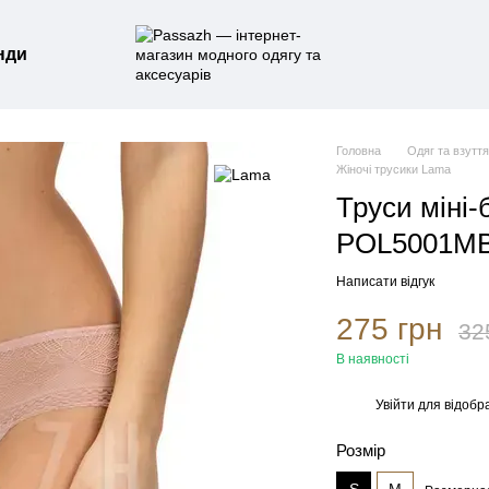
нди
Головна
Одяг та взутт
Жіночі трусики Lama
Труси міні-б
POL5001MB-
Написати відгук
275 грн
32
В наявності
Увійти
для відобр
%
Розмір