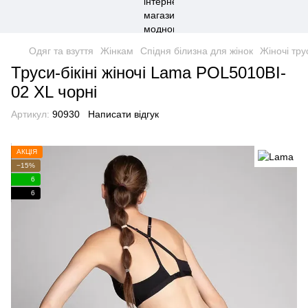
Одяг та взуття
Жінкам
Спідня білизна для жінок
Жіночі тру
Труси-бікіні жіночі Lama POL5010BI-
02 XL чорні
Артикул:
90930
Написати відгук
АКЦІЯ
−15%
6
6