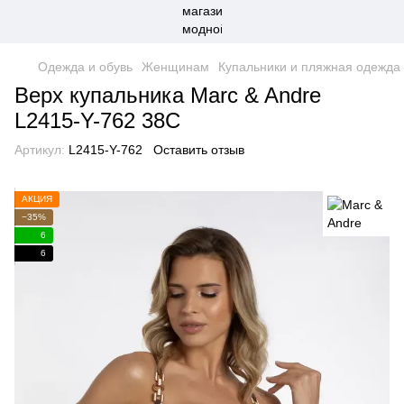
Одежда и обувь
Женщинам
Купальники и пляжная одежда
Верх купальника Marc & Andre
L2415-Y-762 38C
Артикул:
L2415-Y-762
Оставить отзыв
АКЦИЯ
−35%
6
6