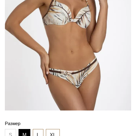
Размер
S
M
L
XL