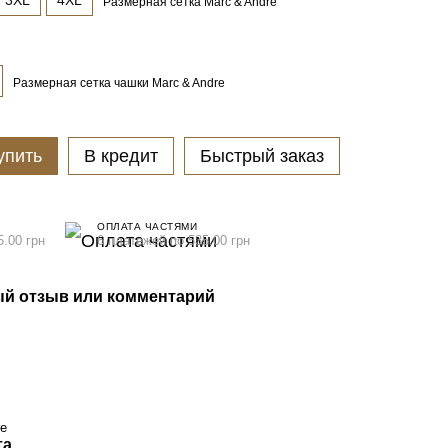
3XL
4XL
Размерная сетка Marc & Andre
Размерная сетка чашки Marc & Andre
упить
В кредит
Быстрый заказ
ОПЛАТА ЧАСТЯМИ
5.00 грн
6 платежей по 535.00 грн
й отзыв или комментарий
re
та