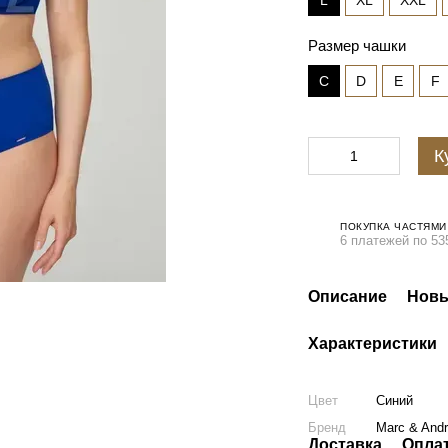
L
XL
XXL
Размер чашки
C
D
E
F
К
ПОКУПКА ЧАСТЯМИ
6 платежей по 53
Описание
Новы
Характеристики
Цвет
Синий
Бренд
Marc & And
Доставка
Опла