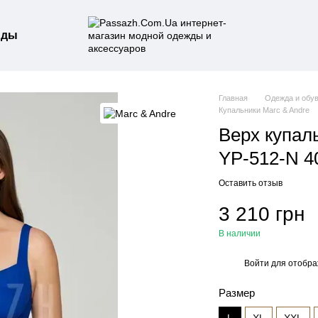
нды
Главная
Одежда и обу
Купальники Marc & Andre
Верх купал
YP-512-N 4
Оставить отзыв
3 210 грн
В наличии
Войти
для отобра
%
Размер