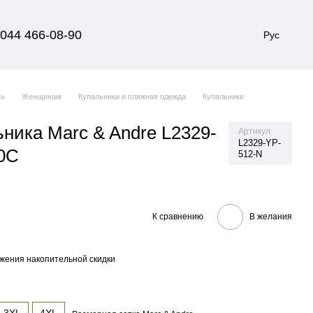
044 466-08-90
Рус
вь
Женщинам
Купальники и пляжная одежда
Купальники
ьника Marc & Andre L2329-
Артикул
L2329-YP-
0C
512-N
К сравнению
В желания
жения накопительной скидки