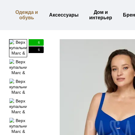
Перейти к основному контенту
Одежда и
Дом и
Аксессуары
Бре
обувь
интерьер
6
6