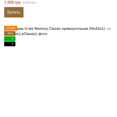
1 058 грн
1 626 грн
Купить
АКЦИЯ
−50%
6
6