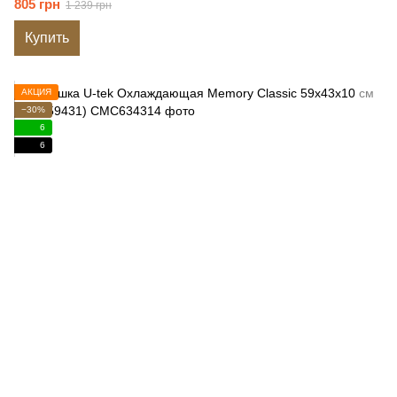
805 грн
1 239 грн
Купить
АКЦИЯ
−30%
6
6