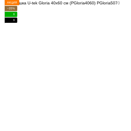
АКЦИЯ
−35%
6
6