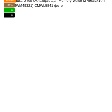
АКЦИЯ
−30%
6
6