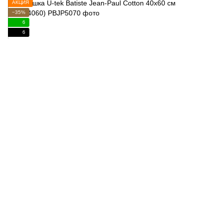
АКЦИЯ
−35%
6
6