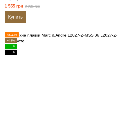
1 555 грн
3 025 грн
Купить
АКЦИЯ
−48%
6
6