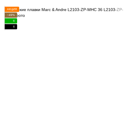
АКЦИЯ
−49%
6
6