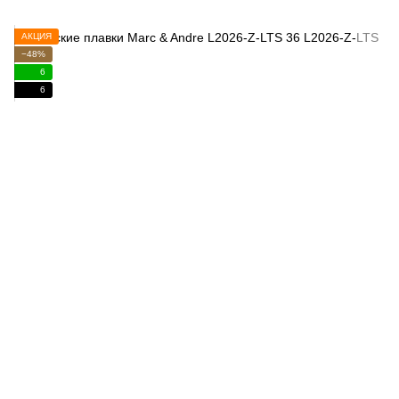
АКЦИЯ
−48%
6
6