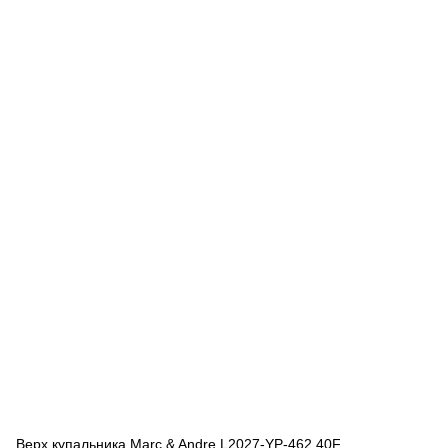
Верх купальника Marc & Andre L2027-YP-462 40F