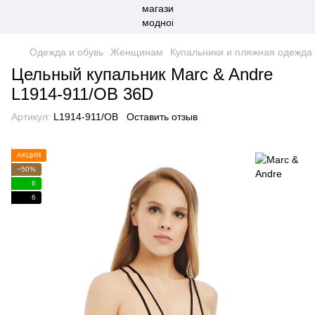
Одежда и обувь
Женщинам
Купальники и пляжная одежда
Цельный купальник Marc & Andre
L1914-911/OB 36D
Артикул:
L1914-911/OB
Оставить отзыв
АКЦИЯ
−50%
6
6