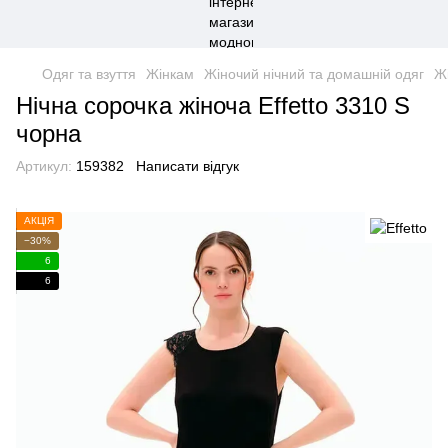
Одяг та взуття
Жінкам
Жіночий нічний та домашній одяг
Жі
Нічна сорочка жіноча Effetto 3310 S
чорна
Артикул:
159382
Написати відгук
АКЦІЯ
−30%
6
6