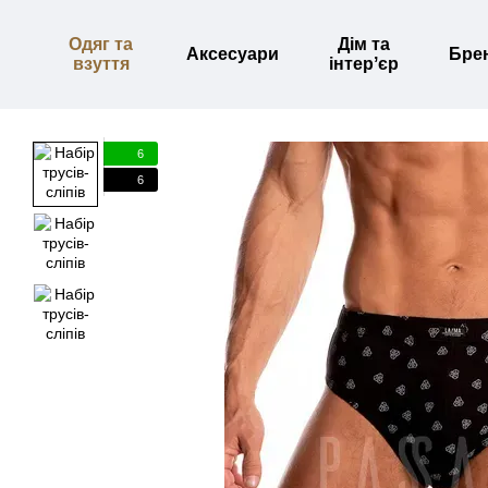
Перейти до основного контенту
Одяг та
Дім та
Аксесуари
Бре
взуття
інтерʼєр
6
6