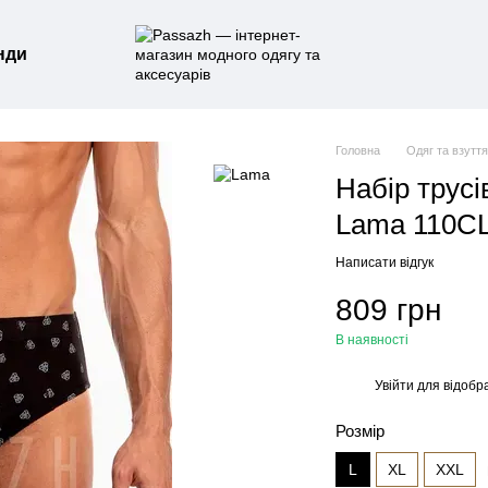
нди
Головна
Одяг та взутт
Набір трусі
Lama 110CL
Написати відгук
809 грн
В наявності
Увійти
для відобр
%
Розмір
L
XL
XXL