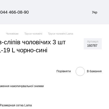
044 466-08-90
Укр
я
Чоловікам
Труси чоловічі
Труси чоловічі Lama
в-сліпів чоловічих 3 шт
Артикул
160787
-19 L чорно-сині
Порівняти
В бажання
аження накопичувальної знижки
Размерная сетка Lama